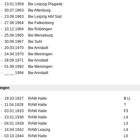
-
23.01.1959
Bw Leipzig-Plagwitz
-
30.07.1963
Bw Altenburg
-
23.09.1963
Bw Leipzig Hbf Süd
-
27.06.1964
Bw Falkenberg
-
10.12.1964
Bw Röblingen
-
25.06.1965
Bw Merseburg
-
30.09.1967
Bw Suhl
-
20.03.1970
Bw Arnstadt
-
24.04.1970
Bw Meiningen
-
28.09.1971
Bw Arnstadt
-
01.09.1992
Bw Meiningen
-
__.__.1994
Bw Arnstadt
ungen
-
18.03.1927
RAW Halle
B.U.
-
11.04.1929
RAW Halle
?
-
03.01.1933
RAW Halle
F3
-
23.01.1936
RAW Halle
L4
-
04.01.1939
RAW Halle
L3
-
14.04.1942
RAW Leipzig
L4
-
03.10.1944
RAW Halle
L0