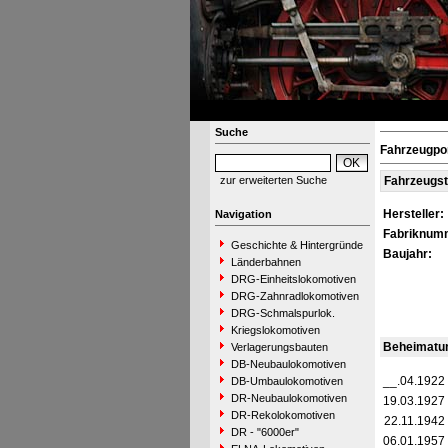
Suche
Fahrzeugpor
zur erweiterten Suche
Fahrzeugs
Hersteller:
Navigation
Fabriknum
Geschichte & Hintergründe
Baujahr:
Länderbahnen
DRG-Einheitslokomotiven
DRG-Zahnradlokomotiven
DRG-Schmalspurlok.
Kriegslokomotiven
Beheimatu
Verlagerungsbauten
DB-Neubaulokomotiven
__.04.1922
DB-Umbaulokomotiven
DR-Neubaulokomotiven
19.03.1927
DR-Rekolokomotiven
22.11.1942
DR - "6000er"
06.01.1957