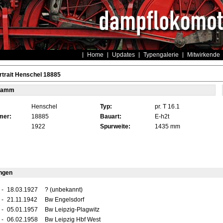
Home
Updates
Typengalerie
Mitwirkende
trait Henschel 18885
tamm
Henschel
Typ:
pr. T 16.1
mer:
18885
Bauart:
E-h2t
1922
Spurweite:
1435 mm
ngen
-
18.03.1927
? (unbekannt)
-
21.11.1942
Bw Engelsdorf
-
05.01.1957
Bw Leipzig-Plagwitz
-
06.02.1958
Bw Leipzig Hbf West