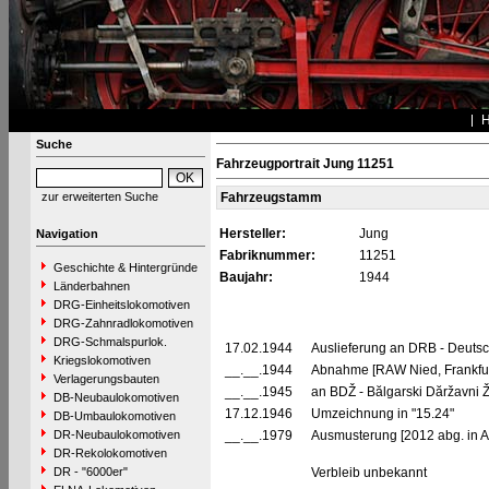
Suche
Fahrzeugportrait Jung 11251
zur erweiterten Suche
Fahrzeugstamm
Hersteller:
Jung
Navigation
Fabriknummer:
11251
Geschichte & Hintergründe
Baujahr:
1944
Länderbahnen
DRG-Einheitslokomotiven
DRG-Zahnradlokomotiven
DRG-Schmalspurlok.
17.02.1944
Auslieferung an DRB - Deuts
Kriegslokomotiven
__.__.1944
Abnahme [RAW Nied, Frankfur
Verlagerungsbauten
__.__.1945
an BDŽ - Bălgarski Dăržavni Ž
DB-Neubaulokomotiven
17.12.1946
Umzeichnung in "15.24"
DB-Umbaulokomotiven
DR-Neubaulokomotiven
__.__.1979
Ausmusterung [2012 abg. in A
DR-Rekolokomotiven
DR - "6000er"
Verbleib unbekannt