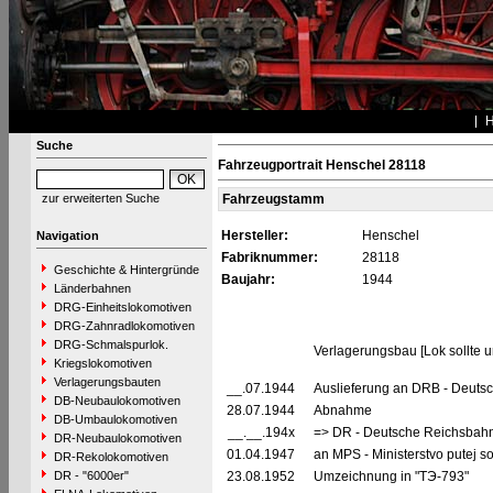
Suche
Fahrzeugportrait Henschel 28118
zur erweiterten Suche
Fahrzeugstamm
Hersteller:
Henschel
Navigation
Fabriknummer:
28118
Geschichte & Hintergründe
Baujahr:
1944
Länderbahnen
DRG-Einheitslokomotiven
DRG-Zahnradlokomotiven
DRG-Schmalspurlok.
Verlagerungsbau [Lok sollte 
Kriegslokomotiven
Verlagerungsbauten
__.07.1944
Auslieferung an DRB - Deuts
DB-Neubaulokomotiven
28.07.1944
Abnahme
DB-Umbaulokomotiven
__.__.194x
=> DR - Deutsche Reichsbahn 
DR-Neubaulokomotiven
01.04.1947
an MPS - Ministerstvo putej s
DR-Rekolokomotiven
DR - "6000er"
23.08.1952
Umzeichnung in "TЭ-793"