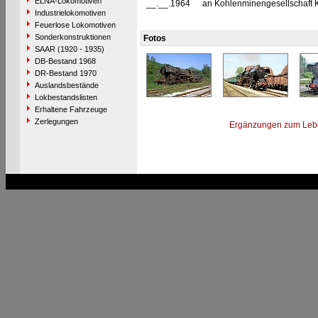
ELNA-Lokomotiven
__.__.1964
an Kohlenminengesellschaft Kre
Industrielokomotiven
Feuerlose Lokomotiven
Sonderkonstruktionen
Fotos
SAAR (1920 - 1935)
DB-Bestand 1968
DR-Bestand 1970
Auslandsbestände
Lokbestandslisten
Erhaltene Fahrzeuge
Zerlegungen
Ergänzungen zum Leb