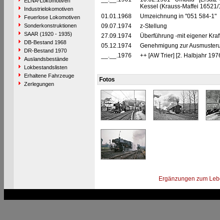
ELNA-Lokomotiven
Kessel (Krauss-Maffei 16521/1
Industrielokomotiven
01.01.1968
Umzeichnung in "051 584-1"
Feuerlose Lokomotiven
Sonderkonstruktionen
09.07.1974
z-Stellung
SAAR (1920 - 1935)
27.09.1974
Überführung -mit eigener Kraf
DB-Bestand 1968
05.12.1974
Genehmigung zur Ausmusterung
DR-Bestand 1970
__.__.1976
++ [AW Trier] [2. Halbjahr 197
Auslandsbestände
Lokbestandslisten
Erhaltene Fahrzeuge
Fotos
Zerlegungen
Ergänzungen zum Leb