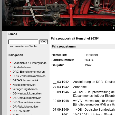
Suche
Fahrzeugportrait Henschel 26394
zur erweiterten Suche
Fahrzeugstamm
Hersteller:
Henschel
Navigation
Fabriknummer:
26394
Geschichte & Hintergründe
Baujahr:
1942
Länderbahnen
DRG-Einheitslokomotiven
DRG-Zahnradlokomotiven
DRG-Schmalspurlok.
__.03.1942
Auslieferung an DRB - Deuts
Kriegslokomotiven
27.03.1942
Abnahme
Verlagerungsbauten
10.09.1946
=> HVE - Hauptverwaltung de
DB-Neubaulokomotiven
[Zusammenschluß der Eisenba
DB-Umbaulokomotiven
12.09.1948
=> VfV - Verwaltung für Verke
DR-Neubaulokomotiven
[Eingliederung der HVE als Ha
DR-Rekolokomotiven
07.09.1949
=> DB - Deutsche Bundesbah
DR - "6000er"
__.__.1961
-
10.02.1961 Umbau [Ersatz de