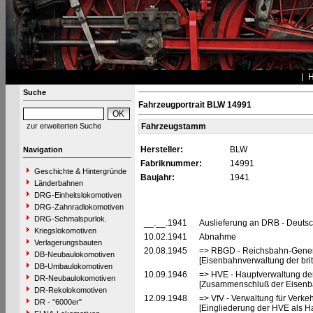
Suche
Fahrzeugportrait BLW 14991
zur erweiterten Suche
Fahrzeugstamm
Hersteller:
BLW
Navigation
Fabriknummer:
14991
Geschichte & Hintergründe
Baujahr:
1941
Länderbahnen
DRG-Einheitslokomotiven
DRG-Zahnradlokomotiven
DRG-Schmalspurlok.
__.__.1941
Auslieferung an DRB - Deuts
Kriegslokomotiven
10.02.1941
Abnahme
Verlagerungsbauten
20.08.1945
=> RBGD - Reichsbahn-General
DB-Neubaulokomotiven
[Eisenbahnverwaltung der brit
DB-Umbaulokomotiven
10.09.1946
=> HVE - Hauptverwaltung de
DR-Neubaulokomotiven
[Zusammenschluß der Eisenba
DR-Rekolokomotiven
12.09.1948
=> VfV - Verwaltung für Verke
DR - "6000er"
[Eingliederung der HVE als Ha