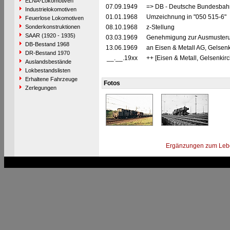
ELNA-Lokomotiven
07.09.1949
=> DB - Deutsche Bundesbahn
Industrielokomotiven
01.01.1968
Umzeichnung in "050 515-6"
Feuerlose Lokomotiven
Sonderkonstruktionen
08.10.1968
z-Stellung
SAAR (1920 - 1935)
03.03.1969
Genehmigung zur Ausmusteru
DB-Bestand 1968
13.06.1969
an Eisen & Metall AG, Gelsenk
DR-Bestand 1970
__.__.19xx
++ [Eisen & Metall, Gelsenkir
Auslandsbestände
Lokbestandslisten
Erhaltene Fahrzeuge
Fotos
Zerlegungen
Ergänzungen zum Leb