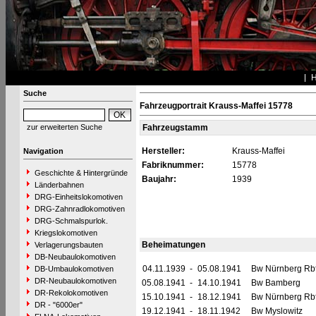
Suche
Fahrzeugportrait Krauss-Maffei 15778
zur erweiterten Suche
Fahrzeugstamm
Hersteller:
Krauss-Maffei
Navigation
Fabriknummer:
15778
Geschichte & Hintergründe
Baujahr:
1939
Länderbahnen
DRG-Einheitslokomotiven
DRG-Zahnradlokomotiven
DRG-Schmalspurlok.
Kriegslokomotiven
Beheimatungen
Verlagerungsbauten
DB-Neubaulokomotiven
04.11.1939
-
05.08.1941
Bw Nürnberg Rb
DB-Umbaulokomotiven
DR-Neubaulokomotiven
05.08.1941
-
14.10.1941
Bw Bamberg
DR-Rekolokomotiven
15.10.1941
-
18.12.1941
Bw Nürnberg Rb
DR - "6000er"
19.12.1941
-
18.11.1942
Bw Myslowitz