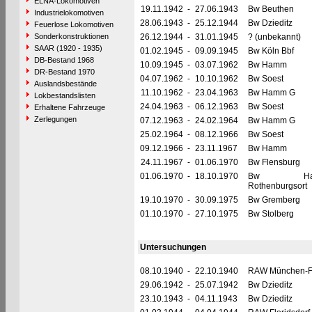
ELNA-Lokomotiven
19.11.1942
-
27.06.1943
Bw Beuthen
Industrielokomotiven
28.06.1943
-
25.12.1944
Bw Dzieditz
Feuerlose Lokomotiven
Sonderkonstruktionen
26.12.1944
-
31.01.1945
? (unbekannt)
SAAR (1920 - 1935)
01.02.1945
-
09.09.1945
Bw Köln Bbf
DB-Bestand 1968
10.09.1945
-
03.07.1962
Bw Hamm
DR-Bestand 1970
04.07.1962
-
10.10.1962
Bw Soest
Auslandsbestände
11.10.1962
-
23.04.1963
Bw Hamm G
Lokbestandslisten
24.04.1963
-
06.12.1963
Bw Soest
Erhaltene Fahrzeuge
Zerlegungen
07.12.1963
-
24.02.1964
Bw Hamm G
25.02.1964
-
08.12.1966
Bw Soest
09.12.1966
-
23.11.1967
Bw Hamm
24.11.1967
-
01.06.1970
Bw Flensburg
01.06.1970
-
18.10.1970
Bw Hamb
Rothenburgsort
19.10.1970
-
30.09.1975
Bw Gremberg
01.10.1970
-
27.10.1975
Bw Stolberg
Untersuchungen
08.10.1940
-
22.10.1940
RAW München-F
29.06.1942
-
25.07.1942
Bw Dzieditz
23.10.1943
-
04.11.1943
Bw Dzieditz