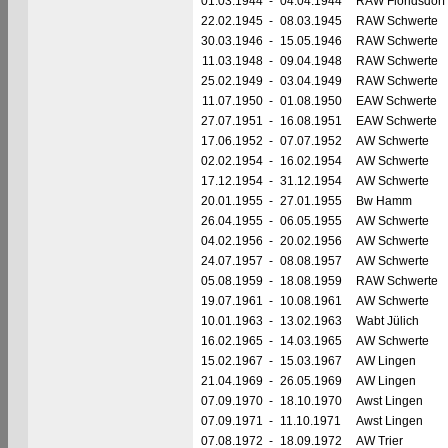
01.03.1944
-
04.04.1944
RAW Floridsdorf
22.02.1945
-
08.03.1945
RAW Schwerte
30.03.1946
-
15.05.1946
RAW Schwerte
11.03.1948
-
09.04.1948
RAW Schwerte
25.02.1949
-
03.04.1949
RAW Schwerte
11.07.1950
-
01.08.1950
EAW Schwerte
27.07.1951
-
16.08.1951
EAW Schwerte
17.06.1952
-
07.07.1952
AW Schwerte
02.02.1954
-
16.02.1954
AW Schwerte
17.12.1954
-
31.12.1954
AW Schwerte
20.01.1955
-
27.01.1955
Bw Hamm
26.04.1955
-
06.05.1955
AW Schwerte
04.02.1956
-
20.02.1956
AW Schwerte
24.07.1957
-
08.08.1957
AW Schwerte
05.08.1959
-
18.08.1959
RAW Schwerte
19.07.1961
-
10.08.1961
AW Schwerte
10.01.1963
-
13.02.1963
Wabt Jülich
16.02.1965
-
14.03.1965
AW Schwerte
15.02.1967
-
15.03.1967
AW Lingen
21.04.1969
-
26.05.1969
AW Lingen
07.09.1970
-
18.10.1970
Awst Lingen
07.09.1971
-
11.10.1971
Awst Lingen
07.08.1972
-
18.09.1972
AW Trier