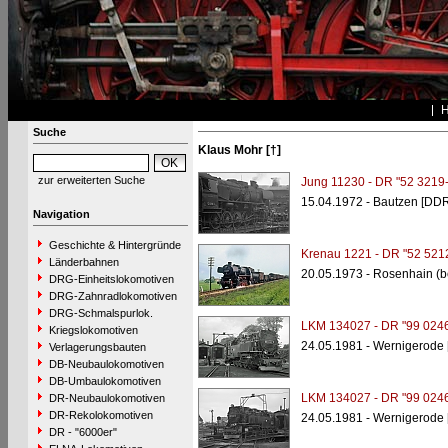
Suche
Klaus Mohr [†]
zur erweiterten Suche
Jung 11230 - DR "52 3219-
15.04.1972 - Bautzen [DDR
Navigation
Geschichte & Hintergründe
Krenau 1221 - DR "52 521
Länderbahnen
20.05.1973 - Rosenhain (b
DRG-Einheitslokomotiven
DRG-Zahnradlokomotiven
DRG-Schmalspurlok.
LKM 134027 - DR "99 0246
Kriegslokomotiven
24.05.1981 - Wernigerode
Verlagerungsbauten
DB-Neubaulokomotiven
DB-Umbaulokomotiven
LKM 134027 - DR "99 0246
DR-Neubaulokomotiven
DR-Rekolokomotiven
24.05.1981 - Wernigerode
DR - "6000er"