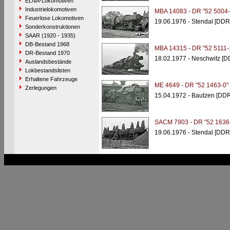
ELNA-Lokomotiven
Industrielokomotiven
MBA 14083 - DR "52 5004-
Feuerlose Lokomotiven
19.06.1976 - Stendal [DDR
Sonderkonstruktionen
SAAR (1920 - 1935)
DB-Bestand 1968
MBA 14315 - DR "52 5111-
DR-Bestand 1970
18.02.1977 - Neschwitz [D
Auslandsbestände
Lokbestandslisten
Erhaltene Fahrzeuge
ME 4649 - DR "52 1463-0"
Zerlegungen
15.04.1972 - Bautzen [DDR
SACM 7903 - DR "52 1636
19.06.1976 - Stendal [DDR