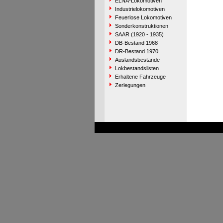
ELNA-Lokomotiven
Industrielokomotiven
Feuerlose Lokomotiven
Sonderkonstruktionen
SAAR (1920 - 1935)
DB-Bestand 1968
DR-Bestand 1970
Auslandsbestände
Lokbestandslisten
Erhaltene Fahrzeuge
Zerlegungen