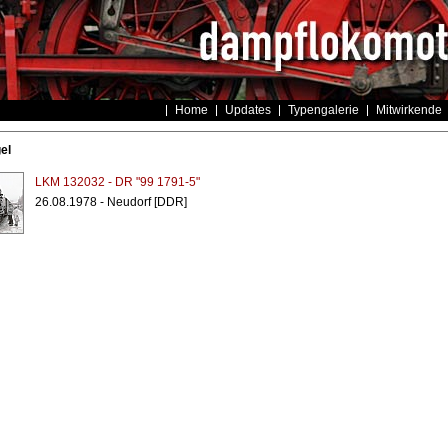
Home
Updates
Typengalerie
Mitwirkende
el
LKM 132032 - DR "99 1791-5"
26.08.1978 - Neudorf [DDR]