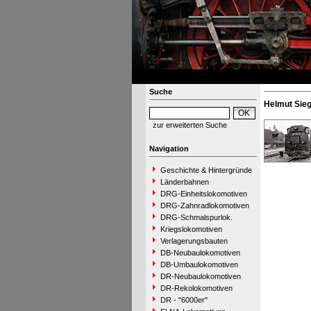
Suche
Helmut Sieg
zur erweiterten Suche
Navigation
Geschichte & Hintergründe
Länderbahnen
DRG-Einheitslokomotiven
DRG-Zahnradlokomotiven
DRG-Schmalspurlok.
Kriegslokomotiven
Verlagerungsbauten
DB-Neubaulokomotiven
DB-Umbaulokomotiven
DR-Neubaulokomotiven
DR-Rekolokomotiven
DR - "6000er"