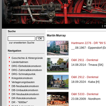
Suche
Martin Murray
zur erweiterten Suche
Hartmann 2276 - DR "99 5
__.08.1967 - Eppendorf (E
Navigation
Geschichte & Hintergründe
O&K 2911 - Denkmal
Länderbahnen
14.08.2014 - Trnava [SK]
DRG-Einheitslokomotiven
DRG-Zahnradlokomotiven
DRG-Schmalspurlok.
O&K 2912 - Denkmal
Kriegslokomotiven
18.09.2024 - Kaba [H]
Verlagerungsbauten
DB-Neubaulokomotiven
DB-Umbaulokomotiven
O&K 5333 - Denkmal
DR-Neubaulokomotiven
DR-Rekolokomotiven
23.08.2009 - Nordhorn
DR - "6000er"