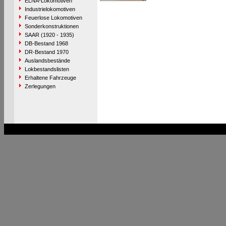
ELNA-Lokomotiven
Industrielokomotiven
Feuerlose Lokomotiven
Sonderkonstruktionen
SAAR (1920 - 1935)
DB-Bestand 1968
DR-Bestand 1970
Auslandsbestände
Lokbestandslisten
Erhaltene Fahrzeuge
Zerlegungen