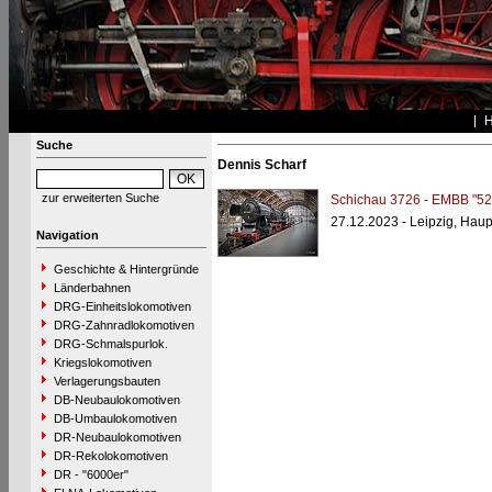
Suche
Dennis Scharf
zur erweiterten Suche
Schichau 3726 - EMBB "52
27.12.2023 - Leipzig, Hau
Navigation
Geschichte & Hintergründe
Länderbahnen
DRG-Einheitslokomotiven
DRG-Zahnradlokomotiven
DRG-Schmalspurlok.
Kriegslokomotiven
Verlagerungsbauten
DB-Neubaulokomotiven
DB-Umbaulokomotiven
DR-Neubaulokomotiven
DR-Rekolokomotiven
DR - "6000er"