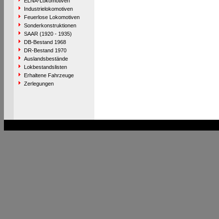
ELNA-Lokomotiven
Industrielokomotiven
Feuerlose Lokomotiven
Sonderkonstruktionen
SAAR (1920 - 1935)
DB-Bestand 1968
DR-Bestand 1970
Auslandsbestände
Lokbestandslisten
Erhaltene Fahrzeuge
Zerlegungen