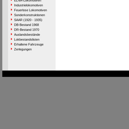
ELNA-Lokomotiven
Industrielokomotiven
Feuerlose Lokomotiven
Sonderkonstruktionen
SAAR (1920 - 1935)
DB-Bestand 1968
DR-Bestand 1970
Auslandsbestände
Lokbestandslisten
Erhaltene Fahrzeuge
Zerlegungen