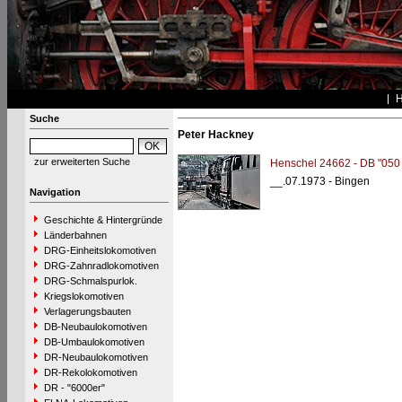
Suche
Peter Hackney
zur erweiterten Suche
Henschel 24662 - DB "050
__.07.1973 - Bingen
Navigation
Geschichte & Hintergründe
Länderbahnen
DRG-Einheitslokomotiven
DRG-Zahnradlokomotiven
DRG-Schmalspurlok.
Kriegslokomotiven
Verlagerungsbauten
DB-Neubaulokomotiven
DB-Umbaulokomotiven
DR-Neubaulokomotiven
DR-Rekolokomotiven
DR - "6000er"