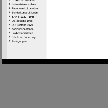
ELNA-Lokomotiven
Industrielokomotiven
Feuerlose Lokomotiven
Sonderkonstruktionen
SAAR (1920 - 1935)
DB-Bestand 1968
DR-Bestand 1970
Auslandsbestände
Lokbestandslisten
Erhaltene Fahrzeuge
Zerlegungen