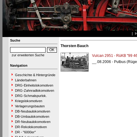
Suche
Thorsten Bauch
zur erweiterten Suche
Vulcan 2951 - RüKB "99 4
__.08.2006 - Putbus (Rüge
Navigation
Geschichte & Hintergründe
Länderbahnen
DRG-Einheitslokomotiven
DRG-Zahnradlokomotiven
DRG-Schmalspurlok.
Kriegslokomotiven
Verlagerungsbauten
DB-Neubaulokomotiven
DB-Umbaulokomotiven
DR-Neubaulokomotiven
DR-Rekolokomotiven
DR - "6000er"