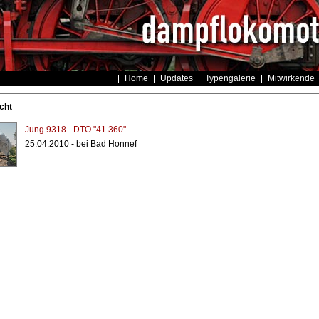
Home
Updates
Typengalerie
Mitwirkende
cht
Jung 9318 - DTO "41 360"
25.04.2010 - bei Bad Honnef