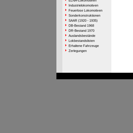
ELNA-Lokomotiven
Industrielokomotiven
Feuerlose Lokomotiven
Sonderkonstruktionen
SAAR (1920 - 1935)
DB-Bestand 1968
DR-Bestand 1970
Auslandsbestände
Lokbestandslisten
Erhaltene Fahrzeuge
Zerlegungen