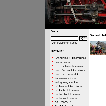
Suche
Stefan Ulbri
zur erweiterten Suche
Navigation
Geschichte & Hintergründe
Länderbahnen
DRG-Einheitslokomotiven
DRG-Zahnradlokomotiven
DRG-Schmalspurlok.
Kriegslokomotiven
Verlagerungsbauten
DB-Neubaulokomotiven
DB-Umbaulokomotiven
DR-Neubaulokomotiven
DR-Rekolokomotiven
DR - "6000er"