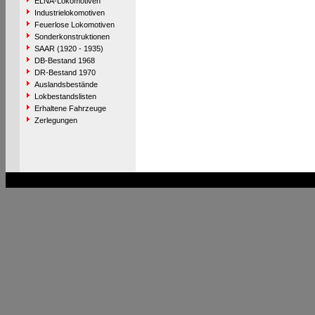
ELNA-Lokomotiven
Industrielokomotiven
Feuerlose Lokomotiven
Sonderkonstruktionen
SAAR (1920 - 1935)
DB-Bestand 1968
DR-Bestand 1970
Auslandsbestände
Lokbestandslisten
Erhaltene Fahrzeuge
Zerlegungen