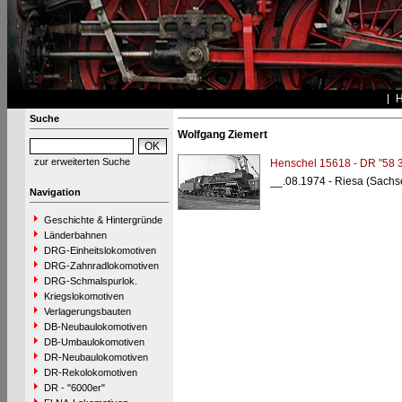
Suche
Wolfgang Ziemert
zur erweiterten Suche
Henschel 15618 - DR "58 
__.08.1974 - Riesa (Sachs
Navigation
Geschichte & Hintergründe
Länderbahnen
DRG-Einheitslokomotiven
DRG-Zahnradlokomotiven
DRG-Schmalspurlok.
Kriegslokomotiven
Verlagerungsbauten
DB-Neubaulokomotiven
DB-Umbaulokomotiven
DR-Neubaulokomotiven
DR-Rekolokomotiven
DR - "6000er"