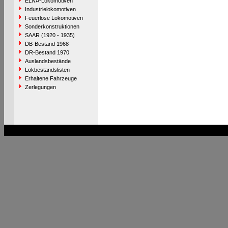
ELNA-Lokomotiven
Industrielokomotiven
Feuerlose Lokomotiven
Sonderkonstruktionen
SAAR (1920 - 1935)
DB-Bestand 1968
DR-Bestand 1970
Auslandsbestände
Lokbestandslisten
Erhaltene Fahrzeuge
Zerlegungen