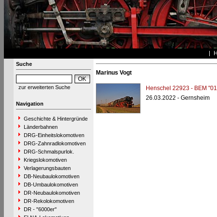
Suche
Marinus Vogt
zur erweiterten Suche
Henschel 22923 - BEM "01
26.03.2022 - Gernsheim
Navigation
Geschichte & Hintergründe
Länderbahnen
DRG-Einheitslokomotiven
DRG-Zahnradlokomotiven
DRG-Schmalspurlok.
Kriegslokomotiven
Verlagerungsbauten
DB-Neubaulokomotiven
DB-Umbaulokomotiven
DR-Neubaulokomotiven
DR-Rekolokomotiven
DR - "6000er"