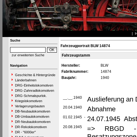
Suche
Fahrzeugportrait BLW 14874
zur erweiterten Suche
Fahrzeugstamm
Hersteller:
BLW
Navigation
Fabriknummer:
14874
Geschichte & Hintergründe
Baujahr:
1940
Länderbahnen
DRG-Einheitslokomotiven
DRG-Zahnradlokomotiven
DRG-Schmalspurlok.
__.__.1940
Auslieferung an
Kriegslokomotiven
Verlagerungsbauten
20.04.1940
Abnahme
DB-Neubaulokomotiven
DB-Umbaulokomotiven
01.02.1945
-
24.07.1945 Abste
DR-Neubaulokomotiven
20.08.1945
=> RBGD - Re
DR-Rekolokomotiven
DR - "6000er"
Besatzungszone,