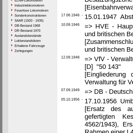
ELNA-Lokomotiven
Industrielokomotiven
[Eisenbahnverwal
Feuerlose Lokomotiven
17.06.1946
-
15.01.1947 Abst
Sonderkonstruktionen
SAAR (1920 - 1935)
10.09.1946
=> HVE - Haupt
DB-Bestand 1968
DR-Bestand 1970
und britischen 
Auslandsbestände
[Zusammenschlu
Lokbestandslisten
Erhaltene Fahrzeuge
und britischen 
Zerlegungen
12.09.1948
=> VfV - Verwalt
[D] "50 143"
[Eingliederung
Verwaltung für V
07.09.1949
=> DB - Deutsch
05.10.1956
-
17.10.1956 Umb
[Ersatz des a
gefertigten K
4562/1943), Er
Rahmen einer L4