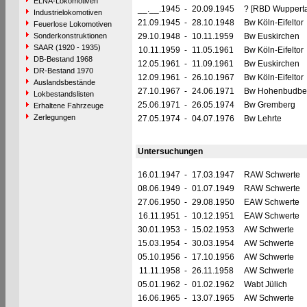
ELNA-Lokomotiven
__.__.1945
-
20.09.1945
? [RBD Wupperta
Industrielokomotiven
21.09.1945
-
28.10.1948
Bw Köln-Eifeltor
Feuerlose Lokomotiven
Sonderkonstruktionen
29.10.1948
-
10.11.1959
Bw Euskirchen
SAAR (1920 - 1935)
10.11.1959
-
11.05.1961
Bw Köln-Eifeltor
DB-Bestand 1968
12.05.1961
-
11.09.1961
Bw Euskirchen
DR-Bestand 1970
12.09.1961
-
26.10.1967
Bw Köln-Eifeltor
Auslandsbestände
27.10.1967
-
24.06.1971
Bw Hohenbudbe
Lokbestandslisten
25.06.1971
-
26.05.1974
Bw Gremberg
Erhaltene Fahrzeuge
Zerlegungen
27.05.1974
-
04.07.1976
Bw Lehrte
Untersuchungen
16.01.1947
-
17.03.1947
RAW Schwerte
08.06.1949
-
01.07.1949
RAW Schwerte
27.06.1950
-
29.08.1950
EAW Schwerte
16.11.1951
-
10.12.1951
EAW Schwerte
30.01.1953
-
15.02.1953
AW Schwerte
15.03.1954
-
30.03.1954
AW Schwerte
05.10.1956
-
17.10.1956
AW Schwerte
11.11.1958
-
26.11.1958
AW Schwerte
05.01.1962
-
01.02.1962
Wabt Jülich
16.06.1965
-
13.07.1965
AW Schwerte