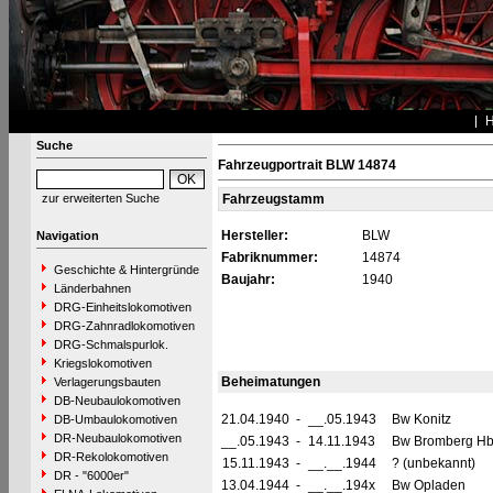
Suche
Fahrzeugportrait BLW 14874
zur erweiterten Suche
Fahrzeugstamm
Hersteller:
BLW
Navigation
Fabriknummer:
14874
Geschichte & Hintergründe
Baujahr:
1940
Länderbahnen
DRG-Einheitslokomotiven
DRG-Zahnradlokomotiven
DRG-Schmalspurlok.
Kriegslokomotiven
Beheimatungen
Verlagerungsbauten
DB-Neubaulokomotiven
21.04.1940
-
__.05.1943
Bw Konitz
DB-Umbaulokomotiven
DR-Neubaulokomotiven
__.05.1943
-
14.11.1943
Bw Bromberg Hb
DR-Rekolokomotiven
15.11.1943
-
__.__.1944
? (unbekannt)
DR - "6000er"
13.04.1944
-
__.__.194x
Bw Opladen