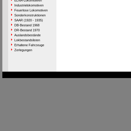
ELNA-Lokomotiven
Industrielokomotiven
Feuerlose Lokomotiven
Sonderkonstruktionen
SAAR (1920 - 1935)
DB-Bestand 1968
DR-Bestand 1970
Auslandsbestände
Lokbestandslisten
Erhaltene Fahrzeuge
Zerlegungen