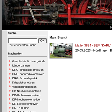
Suche
Marc Brandt
zur erweiterten Suche
Maffei 3884 - BEM "KARL"
20.05.2023 - Nördlingen,
Navigation
Geschichte & Hintergründe
Länderbahnen
DRG-Einheitslokomotiven
DRG-Zahnradlokomotiven
DRG-Schmalspurlok.
Kriegslokomotiven
Verlagerungsbauten
DB-Neubaulokomotiven
DB-Umbaulokomotiven
DR-Neubaulokomotiven
DR-Rekolokomotiven
DR - "6000er"