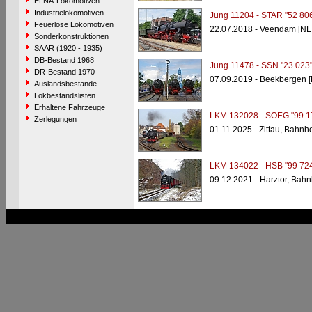
ELNA-Lokomotiven
Industrielokomotiven
Jung 11204 - STAR "52 80
Feuerlose Lokomotiven
22.07.2018 - Veendam [NL
Sonderkonstruktionen
SAAR (1920 - 1935)
DB-Bestand 1968
Jung 11478 - SSN "23 023
DR-Bestand 1970
07.09.2019 - Beekbergen [
Auslandsbestände
Lokbestandslisten
Erhaltene Fahrzeuge
LKM 132028 - SOEG "99 1
Zerlegungen
01.11.2025 - Zittau, Bahnho
LKM 134022 - HSB "99 724
09.12.2021 - Harztor, Bahn