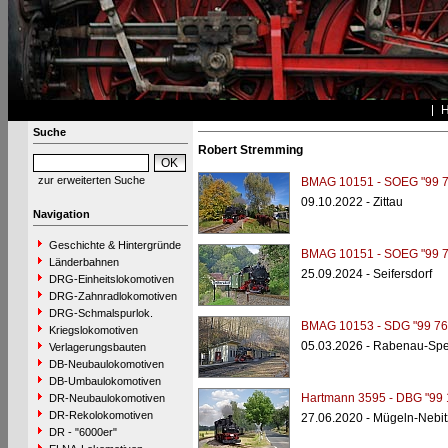
Suche
Robert Stremming
zur erweiterten Suche
BMAG 10151 - SOEG "99 7
09.10.2022 - Zittau
Navigation
Geschichte & Hintergründe
BMAG 10151 - SOEG "99 7
Länderbahnen
25.09.2024 - Seifersdorf
DRG-Einheitslokomotiven
DRG-Zahnradlokomotiven
DRG-Schmalspurlok.
BMAG 10153 - SDG "99 76
Kriegslokomotiven
05.03.2026 - Rabenau-Spech
Verlagerungsbauten
DB-Neubaulokomotiven
DB-Umbaulokomotiven
Hartmann 3595 - DBG "99 
DR-Neubaulokomotiven
DR-Rekolokomotiven
27.06.2020 - Mügeln-Nebi
DR - "6000er"