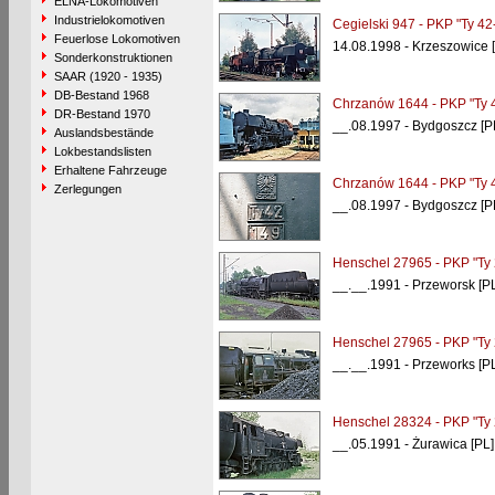
ELNA-Lokomotiven
Industrielokomotiven
Cegielski 947 - PKP "Ty 42
Feuerlose Lokomotiven
14.08.1998 - Krzeszowice 
Sonderkonstruktionen
SAAR (1920 - 1935)
DB-Bestand 1968
Chrzanów 1644 - PKP "Ty 
DR-Bestand 1970
__.08.1997 - Bydgoszcz [P
Auslandsbestände
Lokbestandslisten
Erhaltene Fahrzeuge
Chrzanów 1644 - PKP "Ty 
Zerlegungen
__.08.1997 - Bydgoszcz [P
Henschel 27965 - PKP "Ty 
__.__.1991 - Przeworsk [PL
Henschel 27965 - PKP "Ty 
__.__.1991 - Przeworks [PL
Henschel 28324 - PKP "Ty 
__.05.1991 - Żurawica [PL]