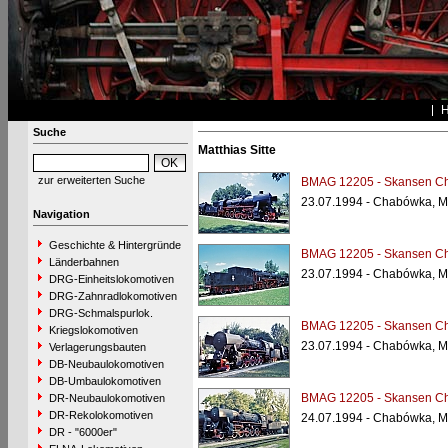
Suche
Matthias Sitte
zur erweiterten Suche
BMAG 12205 - Skansen Ch
23.07.1994 - Chabówka, M
Navigation
Geschichte & Hintergründe
BMAG 12205 - Skansen Ch
Länderbahnen
23.07.1994 - Chabówka, M
DRG-Einheitslokomotiven
DRG-Zahnradlokomotiven
DRG-Schmalspurlok.
BMAG 12205 - Skansen Ch
Kriegslokomotiven
23.07.1994 - Chabówka, M
Verlagerungsbauten
DB-Neubaulokomotiven
DB-Umbaulokomotiven
BMAG 12205 - Skansen Ch
DR-Neubaulokomotiven
DR-Rekolokomotiven
24.07.1994 - Chabówka, M
DR - "6000er"