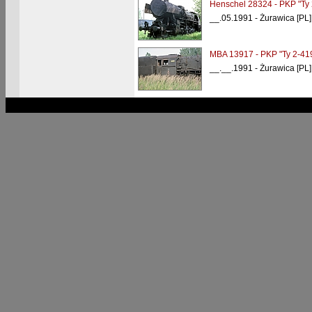
Henschel 28324 - PKP "Ty 
__.05.1991 - Żurawica [PL]
MBA 13917 - PKP "Ty 2-41
__.__.1991 - Żurawica [PL]