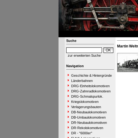
Suche
Martin Welt
zur erweiterten Suche
Navigation
Geschichte & Hintergründe
Länderbahnen
DRG-Einheitslokomotiven
DRG-Zahnradlokomotiven
DRG-Schmalspurlok.
Kriegslokomotiven
Verlagerungsbauten
DB-Neubaulokomotiven
DB-Umbaulokomotiven
DR-Neubaulokomotiven
DR-Rekolokomotiven
DR - "6000er"