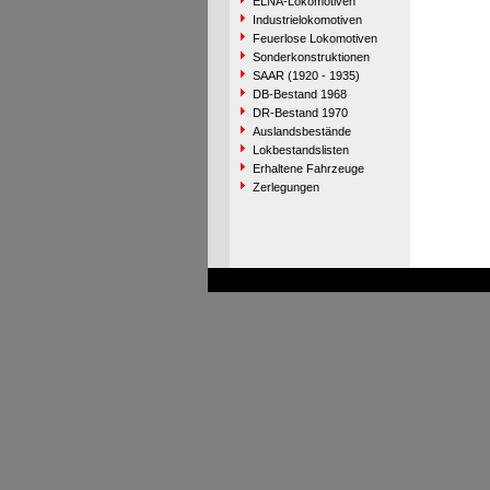
ELNA-Lokomotiven
Industrielokomotiven
Feuerlose Lokomotiven
Sonderkonstruktionen
SAAR (1920 - 1935)
DB-Bestand 1968
DR-Bestand 1970
Auslandsbestände
Lokbestandslisten
Erhaltene Fahrzeuge
Zerlegungen