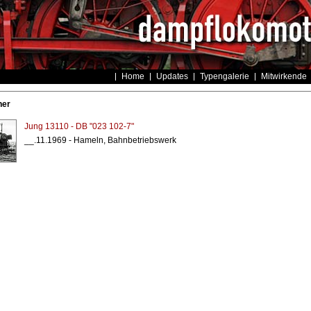
Home
Updates
Typengalerie
Mitwirkende
ner
Jung 13110 - DB "023 102-7"
__.11.1969 - Hameln, Bahnbetriebswerk