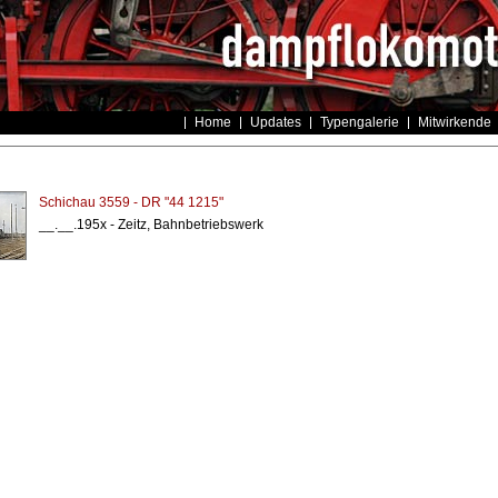
Home
Updates
Typengalerie
Mitwirkende
Schichau 3559 - DR "44 1215"
__.__.195x - Zeitz, Bahnbetriebswerk