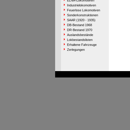
ELNA-Lokomotiven
Industrielokomotiven
Feuerlose Lokomotiven
Sonderkonstruktionen
SAAR (1920 - 1935)
DB-Bestand 1968
DR-Bestand 1970
Auslandsbestände
Lokbestandslisten
Erhaltene Fahrzeuge
Zerlegungen