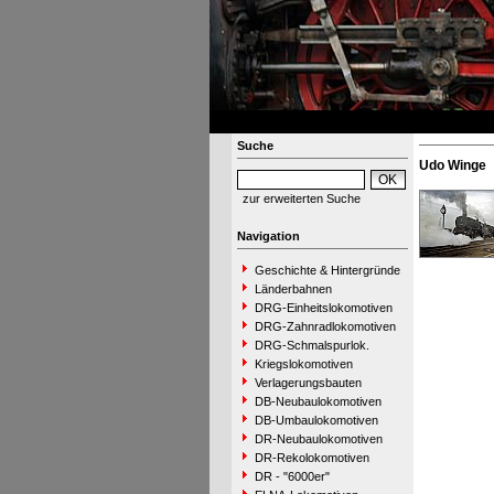
Suche
Udo Winge
zur erweiterten Suche
Navigation
Geschichte & Hintergründe
Länderbahnen
DRG-Einheitslokomotiven
DRG-Zahnradlokomotiven
DRG-Schmalspurlok.
Kriegslokomotiven
Verlagerungsbauten
DB-Neubaulokomotiven
DB-Umbaulokomotiven
DR-Neubaulokomotiven
DR-Rekolokomotiven
DR - "6000er"