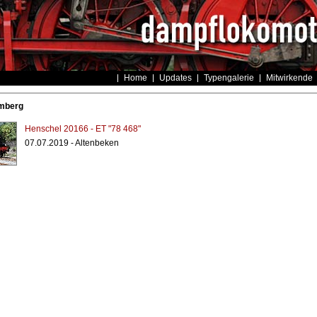
Home
Updates
Typengalerie
Mitwirkende
umberg
Henschel 20166 - ET "78 468"
07.07.2019 - Altenbeken