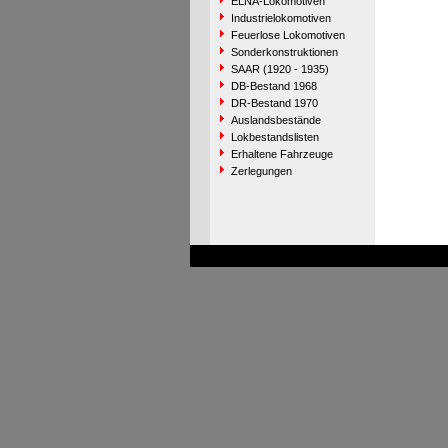
ELNA-Lokomotiven
Industrielokomotiven
Feuerlose Lokomotiven
Sonderkonstruktionen
SAAR (1920 - 1935)
DB-Bestand 1968
DR-Bestand 1970
Auslandsbestände
Lokbestandslisten
Erhaltene Fahrzeuge
Zerlegungen