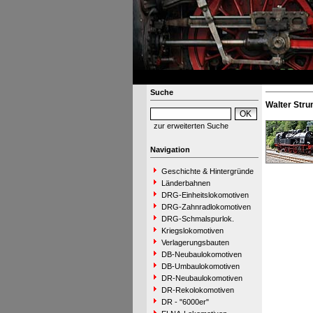
Suche
Walter Str
zur erweiterten Suche
Navigation
Geschichte & Hintergründe
Länderbahnen
DRG-Einheitslokomotiven
DRG-Zahnradlokomotiven
DRG-Schmalspurlok.
Kriegslokomotiven
Verlagerungsbauten
DB-Neubaulokomotiven
DB-Umbaulokomotiven
DR-Neubaulokomotiven
DR-Rekolokomotiven
DR - "6000er"