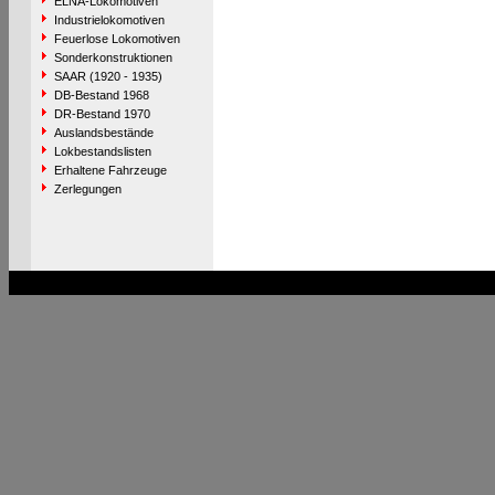
ELNA-Lokomotiven
Industrielokomotiven
Feuerlose Lokomotiven
Sonderkonstruktionen
SAAR (1920 - 1935)
DB-Bestand 1968
DR-Bestand 1970
Auslandsbestände
Lokbestandslisten
Erhaltene Fahrzeuge
Zerlegungen