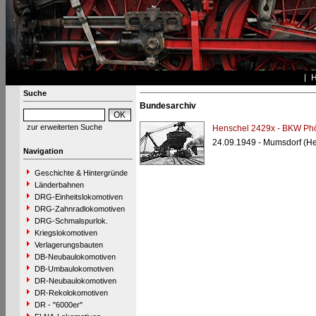
Suche
Bundesarchiv
zur erweiterten Suche
Henschel 2429x - BKW Phö
24.09.1949 - Mumsdorf (H
Navigation
Geschichte & Hintergründe
Länderbahnen
DRG-Einheitslokomotiven
DRG-Zahnradlokomotiven
DRG-Schmalspurlok.
Kriegslokomotiven
Verlagerungsbauten
DB-Neubaulokomotiven
DB-Umbaulokomotiven
DR-Neubaulokomotiven
DR-Rekolokomotiven
DR - "6000er"