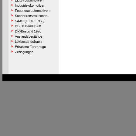
ELNA-Lokomotiven
Industrielokomotiven
Feuerlose Lokomotiven
Sonderkonstruktionen
SAAR (1920 - 1935)
DB-Bestand 1968
DR-Bestand 1970
Auslandsbestände
Lokbestandslisten
Erhaltene Fahrzeuge
Zerlegungen