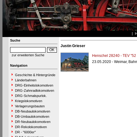
Suche
Justin Grieser
zur erweiterten Suche
Henschel 28240 - TEV "52
23.05.2020 - Weimar, Bahn
Navigation
Geschichte & Hintergründe
Länderbahnen
DRG-Einheitslokomotiven
DRG-Zahnradlokomotiven
DRG-Schmalspurlok.
Kriegslokomotiven
Verlagerungsbauten
DB-Neubaulokomotiven
DB-Umbaulokomotiven
DR-Neubaulokomotiven
DR-Rekolokomotiven
DR - "6000er"