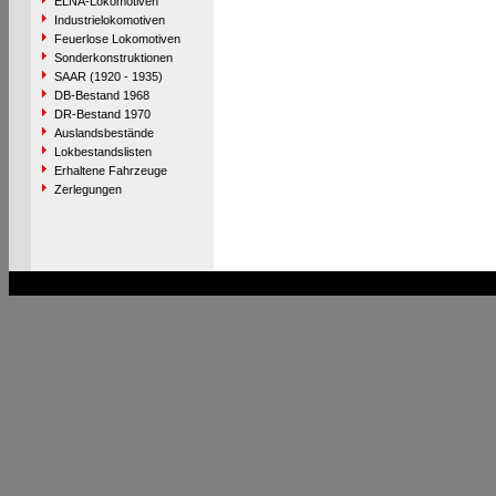
ELNA-Lokomotiven
Industrielokomotiven
Feuerlose Lokomotiven
Sonderkonstruktionen
SAAR (1920 - 1935)
DB-Bestand 1968
DR-Bestand 1970
Auslandsbestände
Lokbestandslisten
Erhaltene Fahrzeuge
Zerlegungen