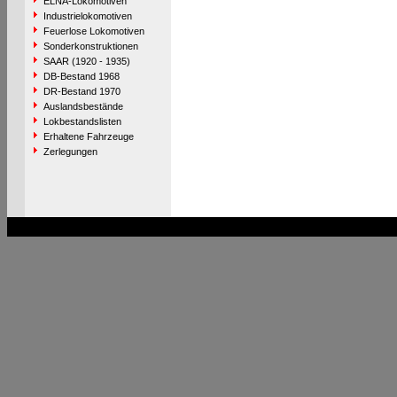
ELNA-Lokomotiven
Industrielokomotiven
Feuerlose Lokomotiven
Sonderkonstruktionen
SAAR (1920 - 1935)
DB-Bestand 1968
DR-Bestand 1970
Auslandsbestände
Lokbestandslisten
Erhaltene Fahrzeuge
Zerlegungen