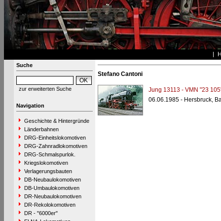
Suche
Stefano Cantoni
zur erweiterten Suche
Jung 13113 - VMN "23 105
06.06.1985 - Hersbruck, Ba
Navigation
Geschichte & Hintergründe
Länderbahnen
DRG-Einheitslokomotiven
DRG-Zahnradlokomotiven
DRG-Schmalspurlok.
Kriegslokomotiven
Verlagerungsbauten
DB-Neubaulokomotiven
DB-Umbaulokomotiven
DR-Neubaulokomotiven
DR-Rekolokomotiven
DR - "6000er"