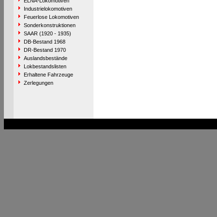
ELNA-Lokomotiven
Industrielokomotiven
Feuerlose Lokomotiven
Sonderkonstruktionen
SAAR (1920 - 1935)
DB-Bestand 1968
DR-Bestand 1970
Auslandsbestände
Lokbestandslisten
Erhaltene Fahrzeuge
Zerlegungen