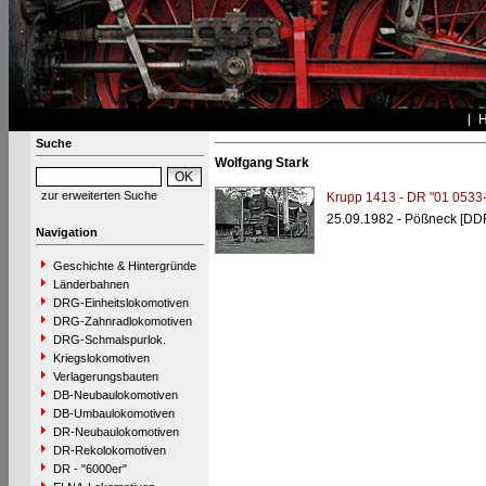
Suche
Wolfgang Stark
zur erweiterten Suche
Krupp 1413 - DR "01 0533-
25.09.1982 - Pößneck [DD
Navigation
Geschichte & Hintergründe
Länderbahnen
DRG-Einheitslokomotiven
DRG-Zahnradlokomotiven
DRG-Schmalspurlok.
Kriegslokomotiven
Verlagerungsbauten
DB-Neubaulokomotiven
DB-Umbaulokomotiven
DR-Neubaulokomotiven
DR-Rekolokomotiven
DR - "6000er"