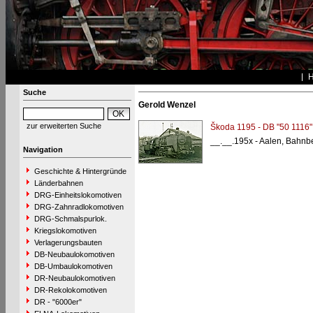
Suche
Gerold Wenzel
zur erweiterten Suche
Škoda 1195 - DB "50 1116"
__.__.195x - Aalen, Bahnb
Navigation
Geschichte & Hintergründe
Länderbahnen
DRG-Einheitslokomotiven
DRG-Zahnradlokomotiven
DRG-Schmalspurlok.
Kriegslokomotiven
Verlagerungsbauten
DB-Neubaulokomotiven
DB-Umbaulokomotiven
DR-Neubaulokomotiven
DR-Rekolokomotiven
DR - "6000er"