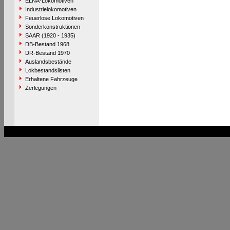
ELNA-Lokomotiven
Industrielokomotiven
Feuerlose Lokomotiven
Sonderkonstruktionen
SAAR (1920 - 1935)
DB-Bestand 1968
DR-Bestand 1970
Auslandsbestände
Lokbestandslisten
Erhaltene Fahrzeuge
Zerlegungen