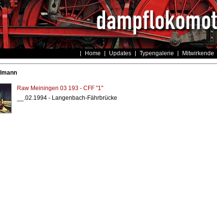
Home
Updates
Typengalerie
Mitwirkende
llmann
Raw Meiningen 03 193 - CFF "1"
__.02.1994 - Langenbach-Fährbrücke