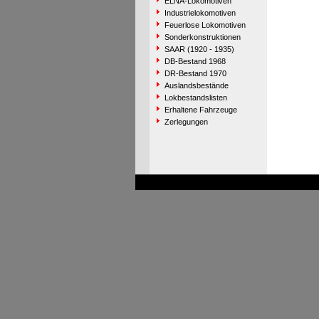
ELNA-Lokomotiven
Industrielokomotiven
Feuerlose Lokomotiven
Sonderkonstruktionen
SAAR (1920 - 1935)
DB-Bestand 1968
DR-Bestand 1970
Auslandsbestände
Lokbestandslisten
Erhaltene Fahrzeuge
Zerlegungen