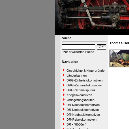
Suche
Thomas Be
zur erweiterten Suche
Navigation
Geschichte & Hintergründe
Länderbahnen
DRG-Einheitslokomotiven
DRG-Zahnradlokomotiven
DRG-Schmalspurlok.
Kriegslokomotiven
Verlagerungsbauten
DB-Neubaulokomotiven
DB-Umbaulokomotiven
DR-Neubaulokomotiven
DR-Rekolokomotiven
DR - "6000er"