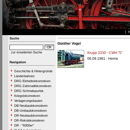
Suche
Günther Vogel
zur erweiterten Suche
Krupp 3330 - CWH "5"
06.09.1981 - Herne
Navigation
Geschichte & Hintergründe
Länderbahnen
DRG-Einheitslokomotiven
DRG-Zahnradlokomotiven
DRG-Schmalspurlok.
Kriegslokomotiven
Verlagerungsbauten
DB-Neubaulokomotiven
DB-Umbaulokomotiven
DR-Neubaulokomotiven
DR-Rekolokomotiven
DR - "6000er"