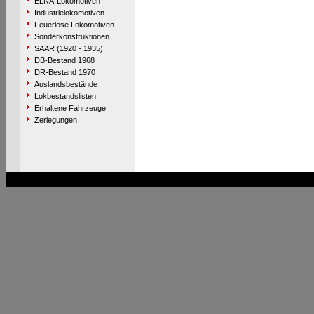
ELNA-Lokomotiven
Industrielokomotiven
Feuerlose Lokomotiven
Sonderkonstruktionen
SAAR (1920 - 1935)
DB-Bestand 1968
DR-Bestand 1970
Auslandsbestände
Lokbestandslisten
Erhaltene Fahrzeuge
Zerlegungen