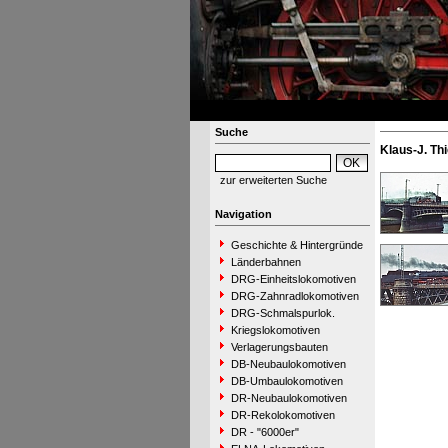
Suche
Klaus-J. Thi
zur erweiterten Suche
Navigation
Geschichte & Hintergründe
Länderbahnen
DRG-Einheitslokomotiven
DRG-Zahnradlokomotiven
DRG-Schmalspurlok.
Kriegslokomotiven
Verlagerungsbauten
DB-Neubaulokomotiven
DB-Umbaulokomotiven
DR-Neubaulokomotiven
DR-Rekolokomotiven
DR - "6000er"