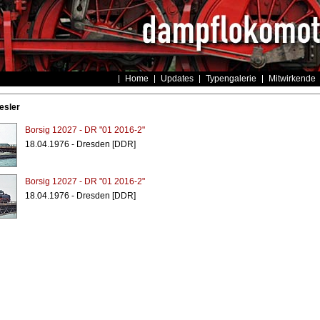
Home
Updates
Typengalerie
Mitwirkende
esler
Borsig 12027 - DR "01 2016-2"
18.04.1976 - Dresden [DDR]
Borsig 12027 - DR "01 2016-2"
18.04.1976 - Dresden [DDR]