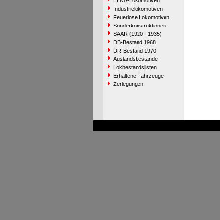
ELNA-Lokomotiven
Industrielokomotiven
Feuerlose Lokomotiven
Sonderkonstruktionen
SAAR (1920 - 1935)
DB-Bestand 1968
DR-Bestand 1970
Auslandsbestände
Lokbestandslisten
Erhaltene Fahrzeuge
Zerlegungen