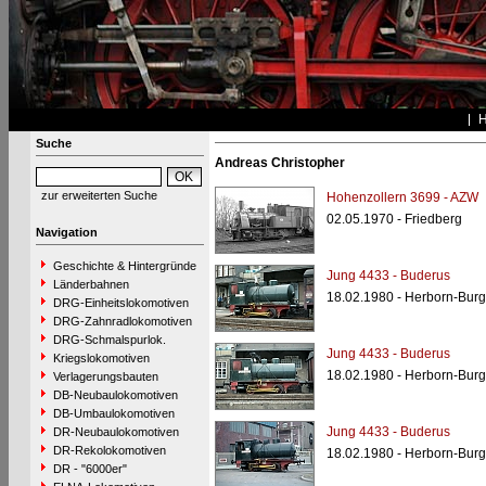
Suche
Andreas Christopher
zur erweiterten Suche
Hohenzollern 3699 - AZW
02.05.1970 - Friedberg
Navigation
Geschichte & Hintergründe
Jung 4433 - Buderus
Länderbahnen
18.02.1980 - Herborn-Burg
DRG-Einheitslokomotiven
DRG-Zahnradlokomotiven
DRG-Schmalspurlok.
Jung 4433 - Buderus
Kriegslokomotiven
18.02.1980 - Herborn-Burg
Verlagerungsbauten
DB-Neubaulokomotiven
DB-Umbaulokomotiven
Jung 4433 - Buderus
DR-Neubaulokomotiven
DR-Rekolokomotiven
18.02.1980 - Herborn-Burg
DR - "6000er"