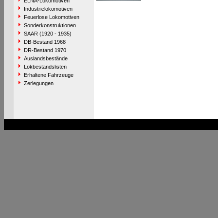
ELNA-Lokomotiven
Industrielokomotiven
Feuerlose Lokomotiven
Sonderkonstruktionen
SAAR (1920 - 1935)
DB-Bestand 1968
DR-Bestand 1970
Auslandsbestände
Lokbestandslisten
Erhaltene Fahrzeuge
Zerlegungen