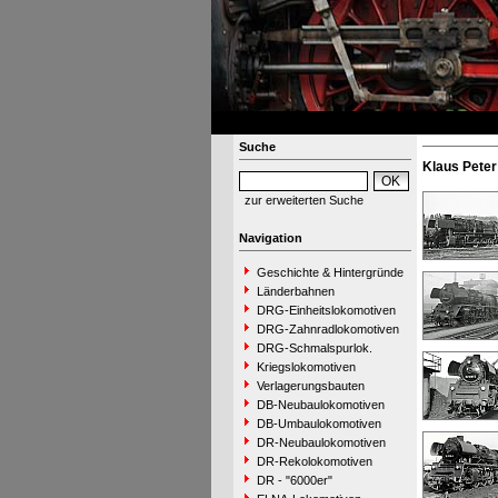
Suche
Klaus Pete
zur erweiterten Suche
Navigation
Geschichte & Hintergründe
Länderbahnen
DRG-Einheitslokomotiven
DRG-Zahnradlokomotiven
DRG-Schmalspurlok.
Kriegslokomotiven
Verlagerungsbauten
DB-Neubaulokomotiven
DB-Umbaulokomotiven
DR-Neubaulokomotiven
DR-Rekolokomotiven
DR - "6000er"