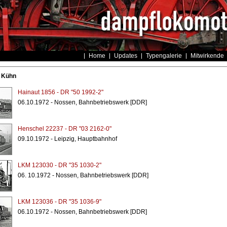
Home
Updates
Typengalerie
Mitwirkende
r Kühn
Hainaut 1856 - DR "50 1992-2"
06.10.1972 - Nossen, Bahnbetriebswerk [DDR]
Henschel 22237 - DR "03 2162-0"
09.10.1972 - Leipzig, Hauptbahnhof
LKM 123030 - DR "35 1030-2"
06. 10.1972 - Nossen, Bahnbetriebswerk [DDR]
LKM 123036 - DR "35 1036-9"
06.10.1972 - Nossen, Bahnbetriebswerk [DDR]