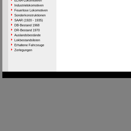
ELNA-Lokomotiven
Industrielokomotiven
Feuerlose Lokomotiven
Sonderkonstruktionen
SAAR (1920 - 1935)
DB-Bestand 1968
DR-Bestand 1970
Auslandsbestände
Lokbestandslisten
Erhaltene Fahrzeuge
Zerlegungen