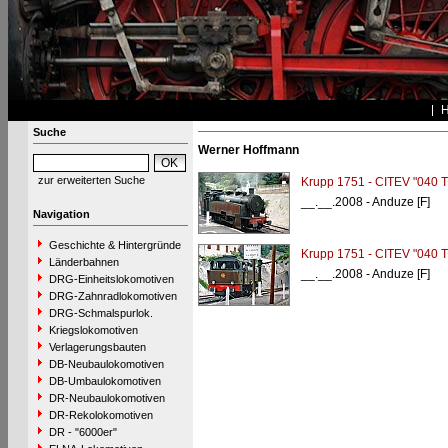
Suche
Werner Hoffmann
zur erweiterten Suche
Krupp 1751 - CITEV "040 T
__.__.2008 - Anduze [F]
Navigation
Geschichte & Hintergründe
Krupp 1751 - CITEV "040 T
Länderbahnen
__.__.2008 - Anduze [F]
DRG-Einheitslokomotiven
DRG-Zahnradlokomotiven
DRG-Schmalspurlok.
Kriegslokomotiven
Verlagerungsbauten
DB-Neubaulokomotiven
DB-Umbaulokomotiven
DR-Neubaulokomotiven
DR-Rekolokomotiven
DR - "6000er"