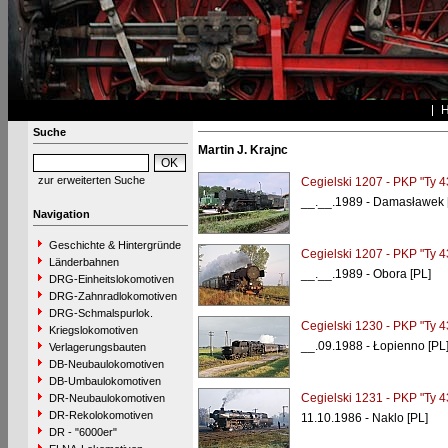
Suche
Martin J. Krajnc
zur erweiterten Suche
Cegielski 1207 - PKP "Ty 4
__.__.1989 - Damasławek 
Navigation
Geschichte & Hintergründe
Cegielski 1207 - PKP "Ty 4
Länderbahnen
__.__.1989 - Obora [PL]
DRG-Einheitslokomotiven
DRG-Zahnradlokomotiven
DRG-Schmalspurlok.
Cegielski 1230 - PKP "Ty 4
Kriegslokomotiven
__.09.1988 - Łopienno [PL
Verlagerungsbauten
DB-Neubaulokomotiven
DB-Umbaulokomotiven
Cegielski 1231 - PKP "Ty 4
DR-Neubaulokomotiven
DR-Rekolokomotiven
11.10.1986 - Naklo [PL]
DR - "6000er"