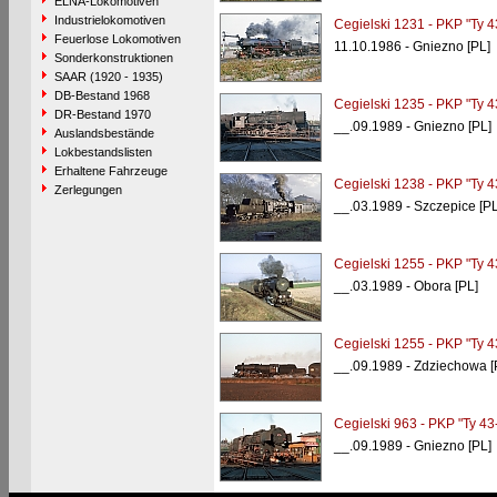
ELNA-Lokomotiven
Industrielokomotiven
Cegielski 1231 - PKP "Ty 4
Feuerlose Lokomotiven
11.10.1986 - Gniezno [PL]
Sonderkonstruktionen
SAAR (1920 - 1935)
DB-Bestand 1968
Cegielski 1235 - PKP "Ty 4
DR-Bestand 1970
__.09.1989 - Gniezno [PL]
Auslandsbestände
Lokbestandslisten
Erhaltene Fahrzeuge
Cegielski 1238 - PKP "Ty 4
Zerlegungen
__.03.1989 - Szczepice [PL
Cegielski 1255 - PKP "Ty 4
__.03.1989 - Obora [PL]
Cegielski 1255 - PKP "Ty 4
__.09.1989 - Zdziechowa [
Cegielski 963 - PKP "Ty 43
__.09.1989 - Gniezno [PL]