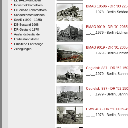
ELNA-Lokomotiven
Industrielokomotiven
BMAG 10506 - DR "03 225
Feuerlose Lokomotiven
__.__.1978 - Berlin-Schön
Sonderkonstruktionen
SAAR (1920 - 1935)
DB-Bestand 1968
BMAG 9019 - DR "01 2065
DR-Bestand 1970
__.__.1979 - Berlin-Lichte
Auslandsbestände
Lokbestandslisten
Erhaltene Fahrzeuge
BMAG 9019 - DR "01 2065
Zerlegungen
__.__.1979 - Berlin-Licht
Cegielski 887 - DR "52 150
__.__.1979 - Berlin, Bahnh
Cegielski 887 - DR "52 150
__.__.1979 - Berlin, Bahnh
DWM 407 - DR "50 0029-4
__.__.1978 - Berlin, Bahnho