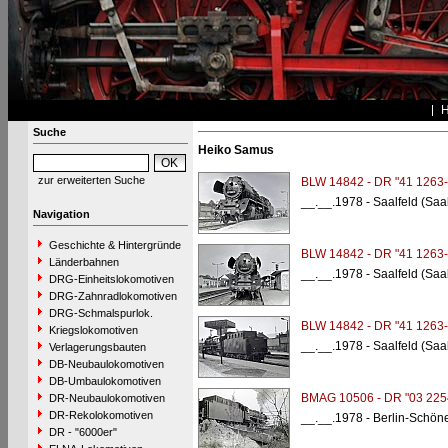
Suche
Heiko Samus
zur erweiterten Suche
BLW 14842 - DR "41 1263-
__.__.1978 - Saalfeld (Saa
Navigation
Geschichte & Hintergründe
BLW 14842 - DR "41 1263-
Länderbahnen
__.__.1978 - Saalfeld (Saa
DRG-Einheitslokomotiven
DRG-Zahnradlokomotiven
DRG-Schmalspurlok.
BLW 14842 - DR "41 1263-
Kriegslokomotiven
__.__.1978 - Saalfeld (Saa
Verlagerungsbauten
DB-Neubaulokomotiven
DB-Umbaulokomotiven
BMAG 10506 - DR "03 225
DR-Neubaulokomotiven
DR-Rekolokomotiven
__.__.1978 - Berlin-Schön
DR - "6000er"