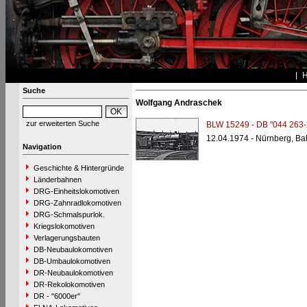
Suche
Wolfgang Andraschek
zur erweiterten Suche
BLW 15249 - DB "044 263-
12.04.1974 - Nürnberg, B
Navigation
Geschichte & Hintergründe
Länderbahnen
DRG-Einheitslokomotiven
DRG-Zahnradlokomotiven
DRG-Schmalspurlok.
Kriegslokomotiven
Verlagerungsbauten
DB-Neubaulokomotiven
DB-Umbaulokomotiven
DR-Neubaulokomotiven
DR-Rekolokomotiven
DR - "6000er"