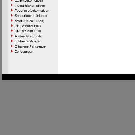
ELNA-Lokomotiven
Industrielokomotiven
Feuerlose Lokomotiven
Sonderkonstruktionen
SAAR (1920 - 1935)
DB-Bestand 1968
DR-Bestand 1970
Auslandsbestände
Lokbestandslisten
Erhaltene Fahrzeuge
Zerlegungen