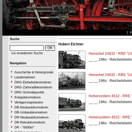
Suche
Hubert Eichner
zur erweiterten Suche
Henschel 24932 - RRE "14
__.__.196x - Reichelshei
Navigation
Geschichte & Hintergründe
Henschel 24932 - RRE "14
Länderbahnen
__.__.196x - Reichelshei
DRG-Einheitslokomotiven
DRG-Zahnradlokomotiven
DRG-Schmalspurlok.
Hohenzollern 4532 - RRE 
Kriegslokomotiven
__.__.196x - Reichelshei
Verlagerungsbauten
DB-Neubaulokomotiven
DB-Umbaulokomotiven
Hohenzollern 4532 - RRE 
DR-Neubaulokomotiven
DR-Rekolokomotiven
__.__.196x - Reichelshei
DR - "6000er"