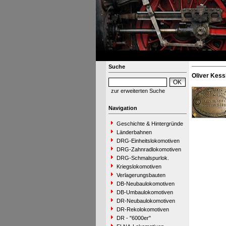
Suche
Oliver Kess
zur erweiterten Suche
Navigation
Geschichte & Hintergründe
Länderbahnen
DRG-Einheitslokomotiven
DRG-Zahnradlokomotiven
DRG-Schmalspurlok.
Kriegslokomotiven
Verlagerungsbauten
DB-Neubaulokomotiven
DB-Umbaulokomotiven
DR-Neubaulokomotiven
DR-Rekolokomotiven
DR - "6000er"