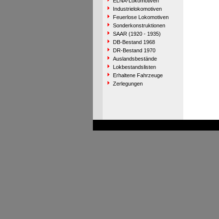
ELNA-Lokomotiven
Industrielokomotiven
Feuerlose Lokomotiven
Sonderkonstruktionen
SAAR (1920 - 1935)
DB-Bestand 1968
DR-Bestand 1970
Auslandsbestände
Lokbestandslisten
Erhaltene Fahrzeuge
Zerlegungen