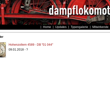
Home
Updates
Typengalerie
Mitwirkende
ler
Hohenzollern 4589 - DB "01 044"
09.01.2018 - ?