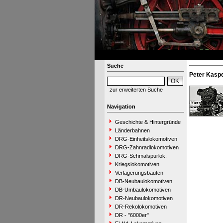
Suche
Peter Kasp
zur erweiterten Suche
Navigation
Geschichte & Hintergründe
Länderbahnen
DRG-Einheitslokomotiven
DRG-Zahnradlokomotiven
DRG-Schmalspurlok.
Kriegslokomotiven
Verlagerungsbauten
DB-Neubaulokomotiven
DB-Umbaulokomotiven
DR-Neubaulokomotiven
DR-Rekolokomotiven
DR - "6000er"