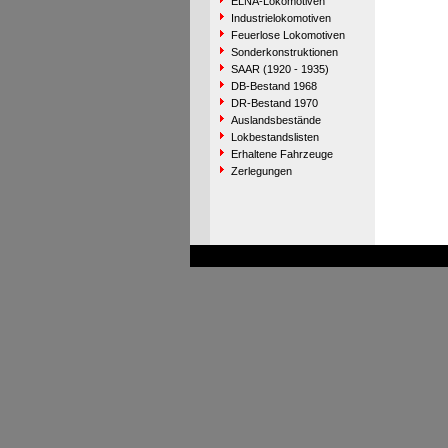
ELNA-Lokomotiven
Industrielokomotiven
Feuerlose Lokomotiven
Sonderkonstruktionen
SAAR (1920 - 1935)
DB-Bestand 1968
DR-Bestand 1970
Auslandsbestände
Lokbestandslisten
Erhaltene Fahrzeuge
Zerlegungen