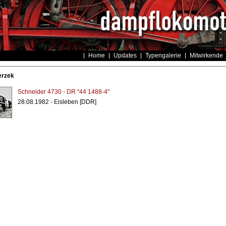
Home
Updates
Typengalerie
Mitwirkende
erzek
Schneider 4730 - DR "44 1488-4"
28.08.1982 - Eisleben [DDR]