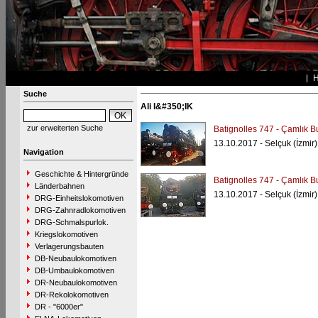
Suche
Ali I&#350;IK
zur erweiterten Suche
Batignolles 747 - Çamlık B
13.10.2017 - Selçuk (İzmir)
Navigation
Geschichte & Hintergründe
Batignolles 747 - Çamlık B
Länderbahnen
13.10.2017 - Selçuk (İzmir)
DRG-Einheitslokomotiven
DRG-Zahnradlokomotiven
DRG-Schmalspurlok.
Kriegslokomotiven
Verlagerungsbauten
DB-Neubaulokomotiven
DB-Umbaulokomotiven
DR-Neubaulokomotiven
DR-Rekolokomotiven
DR - "6000er"