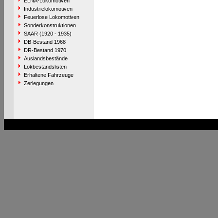
ELNA-Lokomotiven
Industrielokomotiven
Feuerlose Lokomotiven
Sonderkonstruktionen
SAAR (1920 - 1935)
DB-Bestand 1968
DR-Bestand 1970
Auslandsbestände
Lokbestandslisten
Erhaltene Fahrzeuge
Zerlegungen