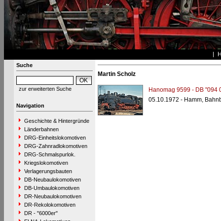
Suche
Martin Scholz
zur erweiterten Suche
Hanomag 9599 - DB "094 
05.10.1972 - Hamm, Bahnb
Navigation
Geschichte & Hintergründe
Länderbahnen
DRG-Einheitslokomotiven
DRG-Zahnradlokomotiven
DRG-Schmalspurlok.
Kriegslokomotiven
Verlagerungsbauten
DB-Neubaulokomotiven
DB-Umbaulokomotiven
DR-Neubaulokomotiven
DR-Rekolokomotiven
DR - "6000er"