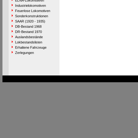
ELNA-Lokomotiven
Industrielokomotiven
Feuerlose Lokomotiven
Sonderkonstruktionen
SAAR (1920 - 1935)
DB-Bestand 1968
DR-Bestand 1970
Auslandsbestände
Lokbestandslisten
Erhaltene Fahrzeuge
Zerlegungen