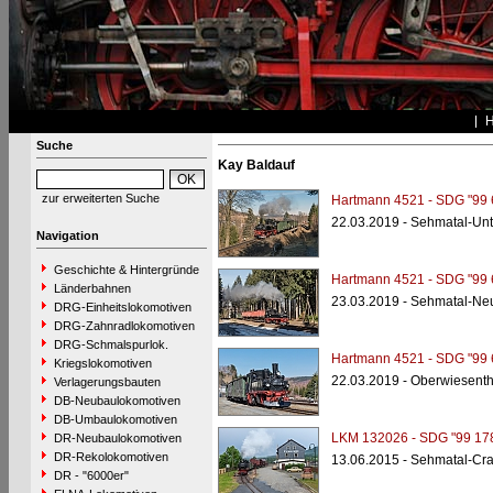
Suche
Kay Baldauf
zur erweiterten Suche
Hartmann 4521 - SDG "99 
22.03.2019 - Sehmatal-Unt
Navigation
Geschichte & Hintergründe
Hartmann 4521 - SDG "99 
Länderbahnen
23.03.2019 - Sehmatal-Neu
DRG-Einheitslokomotiven
DRG-Zahnradlokomotiven
DRG-Schmalspurlok.
Hartmann 4521 - SDG "99 
Kriegslokomotiven
22.03.2019 - Oberwiesent
Verlagerungsbauten
DB-Neubaulokomotiven
DB-Umbaulokomotiven
LKM 132026 - SDG "99 17
DR-Neubaulokomotiven
DR-Rekolokomotiven
13.06.2015 - Sehmatal-Cra
DR - "6000er"