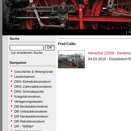
Suche
Fred Calitz
zur erweiterten Suche
Henschel 22509 - Denkma
04.03.2016 - Düsseldorf-Fl
Navigation
Geschichte & Hintergründe
Länderbahnen
DRG-Einheitslokomotiven
DRG-Zahnradlokomotiven
DRG-Schmalspurlok.
Kriegslokomotiven
Verlagerungsbauten
DB-Neubaulokomotiven
DB-Umbaulokomotiven
DR-Neubaulokomotiven
DR-Rekolokomotiven
DR - "6000er"