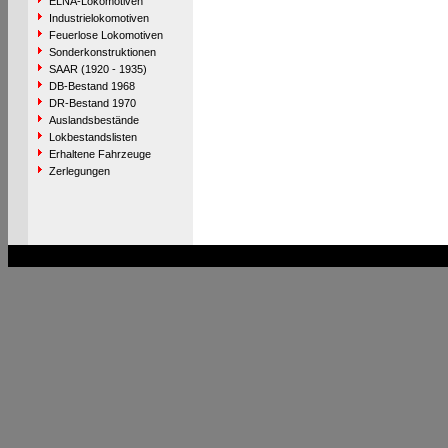
ELNA-Lokomotiven
Industrielokomotiven
Feuerlose Lokomotiven
Sonderkonstruktionen
SAAR (1920 - 1935)
DB-Bestand 1968
DR-Bestand 1970
Auslandsbestände
Lokbestandslisten
Erhaltene Fahrzeuge
Zerlegungen