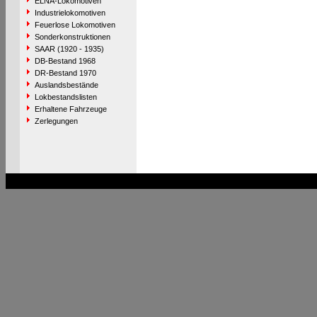
ELNA-Lokomotiven
Industrielokomotiven
Feuerlose Lokomotiven
Sonderkonstruktionen
SAAR (1920 - 1935)
DB-Bestand 1968
DR-Bestand 1970
Auslandsbestände
Lokbestandslisten
Erhaltene Fahrzeuge
Zerlegungen