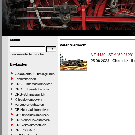
Suche
Peter Vierboom
zur erweiterten Suche
ME 4489 - SEM "50 3628"
25.08.2023 - Chemnitz-Hi
Navigation
Geschichte & Hintergründe
Länderbahnen
DRG-Einheitslokomotiven
DRG-Zahnradlokomotiven
DRG-Schmalspurlok.
Kriegslokomotiven
Verlagerungsbauten
DB-Neubaulokomotiven
DB-Umbaulokomotiven
DR-Neubaulokomotiven
DR-Rekolokomotiven
DR - "6000er"