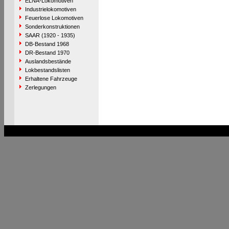
ELNA-Lokomotiven
Industrielokomotiven
Feuerlose Lokomotiven
Sonderkonstruktionen
SAAR (1920 - 1935)
DB-Bestand 1968
DR-Bestand 1970
Auslandsbestände
Lokbestandslisten
Erhaltene Fahrzeuge
Zerlegungen