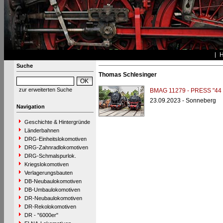
Suche
Thomas Schlesinger
zur erweiterten Suche
BMAG 11279 - PRESS "44 
23.09.2023 - Sonneberg
Navigation
Geschichte & Hintergründe
Länderbahnen
DRG-Einheitslokomotiven
DRG-Zahnradlokomotiven
DRG-Schmalspurlok.
Kriegslokomotiven
Verlagerungsbauten
DB-Neubaulokomotiven
DB-Umbaulokomotiven
DR-Neubaulokomotiven
DR-Rekolokomotiven
DR - "6000er"