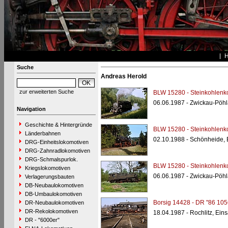
Suche
Andreas Herold
zur erweiterten Suche
BLW 15280 - Steinkohlenk
06.06.1987 - Zwickau-Pöh
Navigation
Geschichte & Hintergründe
BLW 15280 - Steinkohlenk
Länderbahnen
02.10.1988 - Schönheide,
DRG-Einheitslokomotiven
DRG-Zahnradlokomotiven
DRG-Schmalspurlok.
BLW 15280 - Steinkohlenk
Kriegslokomotiven
06.06.1987 - Zwickau-Pöh
Verlagerungsbauten
DB-Neubaulokomotiven
DB-Umbaulokomotiven
Borsig 14428 - DR "86 105
DR-Neubaulokomotiven
DR-Rekolokomotiven
18.04.1987 - Rochlitz, Eins
DR - "6000er"