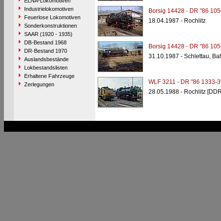
ELNA-Lokomotiven
Industrielokomotiven
Borsig 14428 - DR "86 105
Feuerlose Lokomotiven
18.04.1987 - Rochlitz
Sonderkonstruktionen
SAAR (1920 - 1935)
DB-Bestand 1968
Borsig 14428 - DR "86 105
DR-Bestand 1970
31.10.1987 - Schlettau, B
Auslandsbestände
Lokbestandslisten
Erhaltene Fahrzeuge
WLF 3211 - DR "86 1333-3
Zerlegungen
28.05.1988 - Rochlitz [DDR