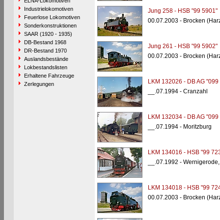
ELNA-Lokomotiven
Industrielokomotiven
Jung 258 - HSB "99 5901"
Feuerlose Lokomotiven
00.07.2003 - Brocken (Har
Sonderkonstruktionen
SAAR (1920 - 1935)
DB-Bestand 1968
Jung 261 - HSB "99 5902"
DR-Bestand 1970
00.07.2003 - Brocken (Har
Auslandsbestände
Lokbestandslisten
Erhaltene Fahrzeuge
LKM 132026 - DB AG "099 
Zerlegungen
__.07.1994 - Cranzahl
LKM 132034 - DB AG "099 
__.07.1994 - Moritzburg
LKM 134016 - HSB "99 723
__.07.1992 - Wernigerode,
LKM 134018 - HSB "99 724
00.07.2003 - Brocken (Har