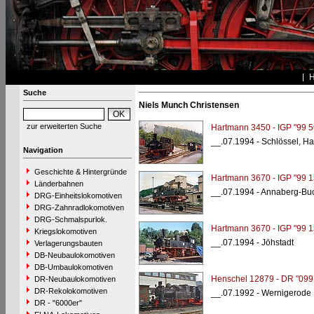
Suche
Niels Munch Christensen
zur erweiterten Suche
Hartmann 3450 - IGP "99 5
__.07.1994 - Schlössel, Ha
Navigation
Geschichte & Hintergründe
Hartmann 3670 - IGP "99 1
Länderbahnen
__.07.1994 - Annaberg-Bu
DRG-Einheitslokomotiven
DRG-Zahnradlokomotiven
DRG-Schmalspurlok.
Hartmann 3670 - IGP "99 1
Kriegslokomotiven
__.07.1994 - Jöhstadt
Verlagerungsbauten
DB-Neubaulokomotiven
DB-Umbaulokomotiven
Henschel 12879 - DR "099
DR-Neubaulokomotiven
DR-Rekolokomotiven
__.07.1992 - Wernigerode
DR - "6000er"