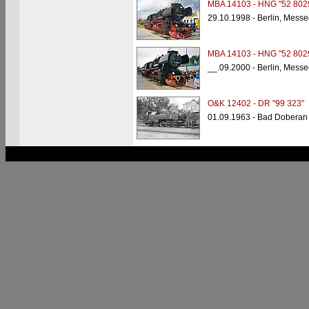
MBA 14103 - HNG "52 802
29.10.1998 - Berlin, Mess
MBA 14103 - HNG "52 802
__.09.2000 - Berlin, Mess
O&K 12402 - DR "99 323"
01.09.1963 - Bad Doberan