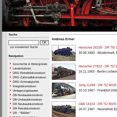
Suche
Andreas Ermer
zur erweiterten Suche
Henschel 26258 - DR "50 
30.06.1983 - Wustermark,
Navigation
Geschichte & Hintergründe
Henschel 27832 - DR "52 
Länderbahnen
16.11.1983 - Berlin-Lichte
DRG-Einheitslokomotiven
DRG-Zahnradlokomotiven
DRG-Schmalspurlok.
Jung 11268 - DR "52 8026-
Kriegslokomotiven
10.10.1987 - Frankfurt (Od
Verlagerungsbauten
DB-Neubaulokomotiven
DB-Umbaulokomotiven
O&K 14103 - DR "52 8029-
DR-Neubaulokomotiven
DR-Rekolokomotiven
26.07.1987 - Neurüdnitz [
DR - "6000er"